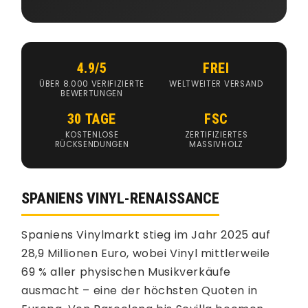
4.9/5
FREI
ÜBER 8.000 VERIFIZIERTE
WELTWEITER VERSAND
BEWERTUNGEN
30 TAGE
FSC
KOSTENLOSE
ZERTIFIZIERTES
RÜCKSENDUNGEN
MASSIVHOLZ
SPANIENS VINYL-RENAISSANCE
Spaniens Vinylmarkt stieg im Jahr 2025 auf
28,9 Millionen Euro, wobei Vinyl mittlerweile
69 % aller physischen Musikverkäufe
ausmacht – eine der höchsten Quoten in