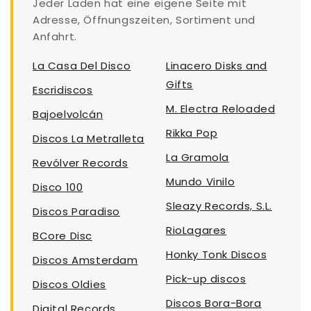
Jeder Laden hat eine eigene Seite mit
Adresse, Öffnungszeiten, Sortiment und
Anfahrt.
La Casa Del Disco
Linacero Disks and
Gifts
Escridiscos
M. Electra Reloaded
Bajoelvolcán
Rikka Pop
Discos La Metralleta
La Gramola
Revólver Records
Mundo Vinilo
Disco 100
Sleazy Records, S.L.
Discos Paradiso
RioLagares
BCore Disc
Honky Tonk Discos
Discos Amsterdam
Pick-up discos
Discos Oldies
Discos Bora-Bora
Digital Records