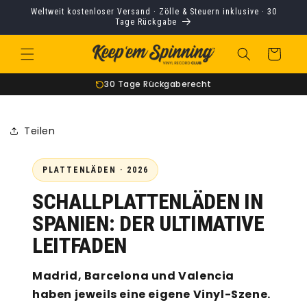
Direkt
Weltweit kostenloser Versand · Zölle & Steuern inklusive · 30
zum
Tage Rückgabe
Inhalt
Warenkorb
Weltweit kostenloser Versand
Lebenslange Garantie
30 Tage Rückgaberecht
Teilen
PLATTENLÄDEN · 2026
SCHALLPLATTENLÄDEN IN
SPANIEN: DER ULTIMATIVE
LEITFADEN
Madrid, Barcelona und Valencia
haben jeweils eine eigene Vinyl-Szene.