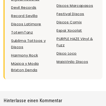
Discos Marcapasos
Devil Records
Festival Discos
Record Sevilla
Discos Comix
Discos Latimore
Espai Xocolat
TotemTanz
PURPLE HAZE Vinyl &
Sublima Tattoos y
Fuzz
Discos
Disco Loco
Harmony Rock
MaisVinilo Discos
Música y Moda
Brixton Denda
Hinterlasse einen Kommentar