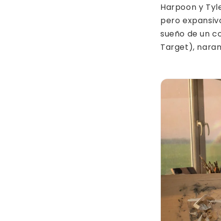
Harpoon y Tyl
pero expansivo.
sueño de un co
Target), naran