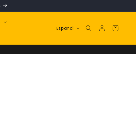
s
s
Iniciar
Idioma
Carrito
Español
sesión