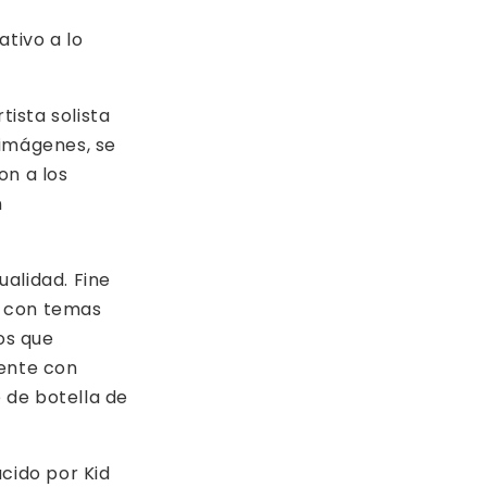
ativo a lo
ista solista
 imágenes, se
on a los
n
ualidad. Fine
k, con temas
os que
rente con
 de botella de
cido por Kid