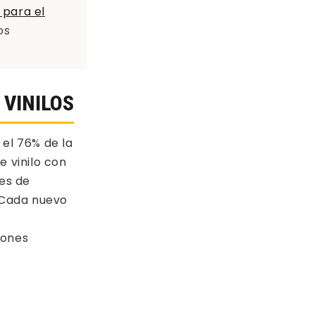
 para el
os
 VINILOS
 el 76% de la
 vinilo con
es de
 Cada nuevo
iones