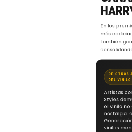
HARR
En los premi
más codiciad
también gan
consolidando
DE OTROS 
DEL VINILO
Artistas c
Styles dem
el vinilo no
nostalgia: 
Generació
vinilos me