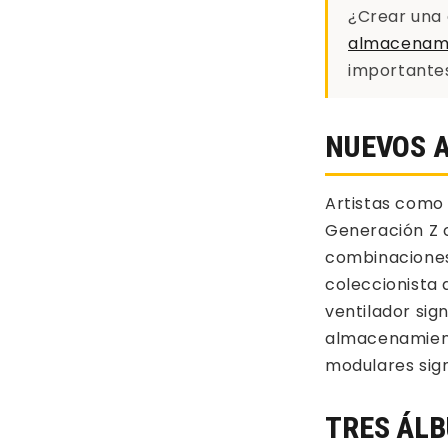
¿Crear una 
almacenami
importantes:
NUEVOS A
Artistas como 
Generación Z c
combinaciones 
coleccionista
ventilador sig
almacenamient
modulares sign
TRES ÁLB