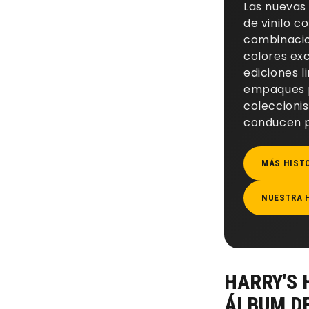
Las nuevas
de vinilo c
combinaci
colores exc
ediciones l
empaques 
coleccionis
conducen 
MÁS HIST
NUESTRA 
HARRY'S 
ÁLBUM D