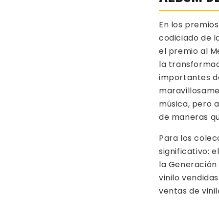
En los premios
codiciado de l
el premio al M
la transformac
importantes de
maravillosamen
música, pero 
de maneras qu
Para los colec
significativo:
la Generación 
vinilo vendida
ventas de vini