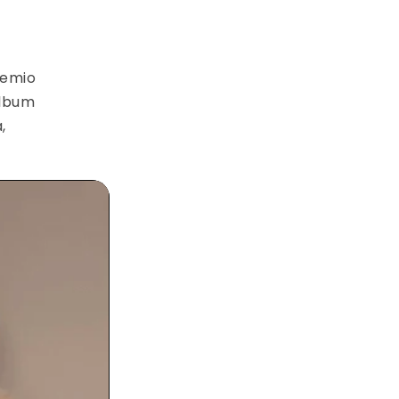
remio
álbum
,