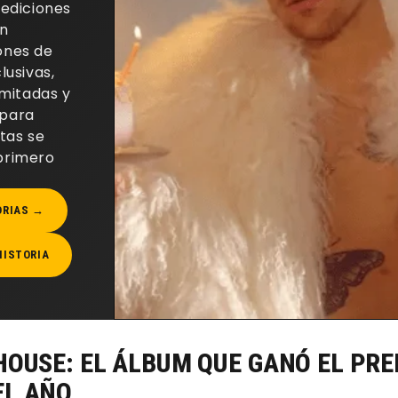
 ediciones
on
ones de
lusivas,
imitadas y
para
tas se
primero
ORIAS →
HISTORIA
HOUSE: EL ÁLBUM QUE GANÓ EL PRE
EL AÑO