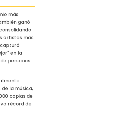
emio más
 también ganó
 consolidando
s artistas más
 capturó
jor" en la
 de personas
gualmente
 de la música,
.000 copias de
evo récord de