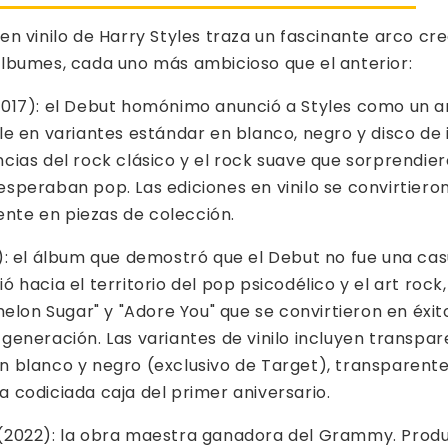
en vinilo de Harry Styles traza un fascinante arco cre
álbumes, cada uno más ambicioso que el anterior:
2017): el Debut homónimo anunció a Styles como un art
ble en variantes estándar en blanco, negro y disco de
ncias del rock clásico y el rock suave que sorprendier
esperaban pop. Las ediciones en vinilo se convirtiero
nte en piezas de colección.
9): el álbum que demostró que el Debut no fue una cas
ió hacia el territorio del pop psicodélico y el art roc
on Sugar" y "Adore You" que se convirtieron en éxit
 generación. Las variantes de vinilo incluyen transpa
n blanco y negro (exclusivo de Target), transparente
a codiciada caja del primer aniversario.
 (2022): la obra maestra ganadora del Grammy. Produ