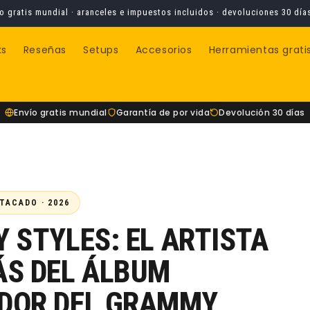
o gratis mundial · aranceles e impuestos incluidos · devoluciones 30 día
ks
Reseñas
Setups
Accesorios
Herramientas grati
Envío gratis mundial
Garantía de por vida
Devolución 30 días
TACADO · 2026
 STYLES: EL ARTISTA
ÁS DEL ÁLBUM
DOR DEL GRAMMY