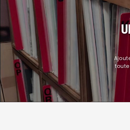
U
Ajoute
toute