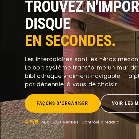
TROUVEZ N'IMPOR
DISQUE
EN SECONDES.
Les intercalaires sont les héros mécon
Le bon système transforme un mur de
bibliothèque vraiment navigable — alp
par décennie, à vous de choisir.
FAÇONS D'ORGANISER
VOIR LES 
4.9/5
· 400+ Avis Vérifiés · Contrôlé à Madrid