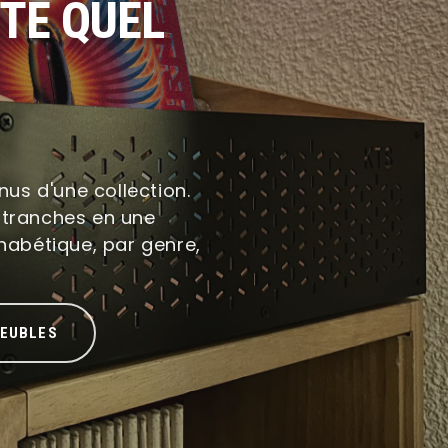
TE QUEL
nus d'une collection.
 tranches en une
habétique, par genre,
MEUBLES