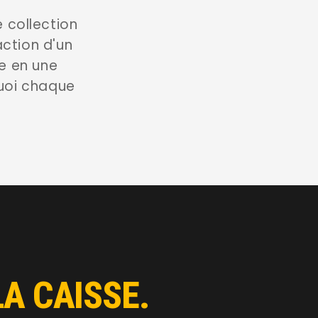
 collection
action d'un
ge en une
quoi chaque
A CAISSE.