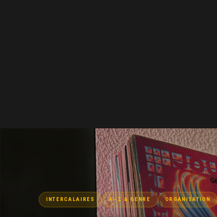
INTERCALAIRES
A–Z & GENRE
ORGANISATION