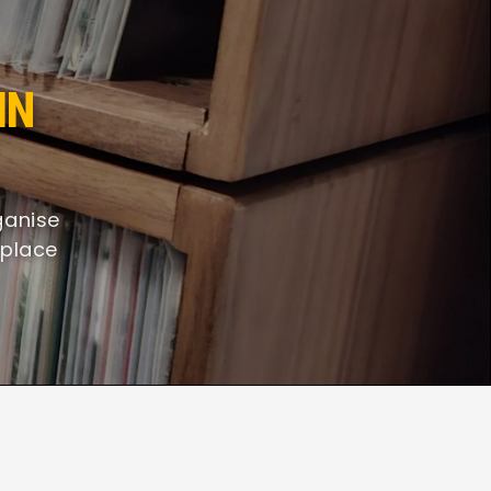
IN
rganise
 place