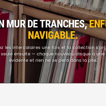
N MUR DE TRANCHES,
ENF
NAVIGABLE.
z les intercalaires une fois et la collection s'o
 seule ensuite — chaque nouveau disque a une
évidente et rien ne se perd dans la pile.