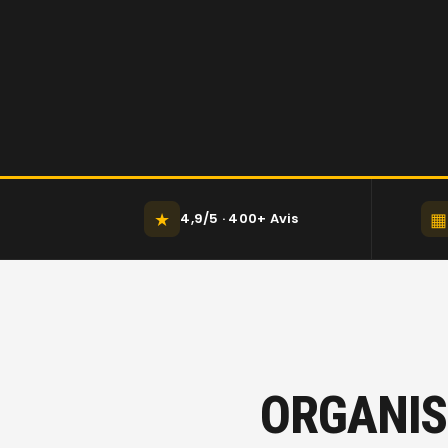
★
▦
4,9/5 · 400+ Avis
ORGANIS