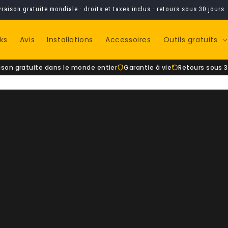
vraison gratuite mondiale · droits et taxes inclus · retours sous 30 jours
ks
Avis
Installations
Accessoires
Outils gratuits
aison gratuite dans le monde entier
Garantie à vie
Retours sous 3